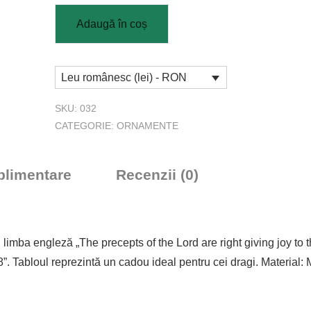
Adaugă în coș
Leu românesc (lei) - RON
SKU:
032
CATEGORIE:
ORNAMENTE
uplimentare
Recenzii (0)
n limba engleză „The precepts of the Lord are right giving joy t
:8”. Tabloul reprezintă un cadou ideal pentru cei dragi. Material