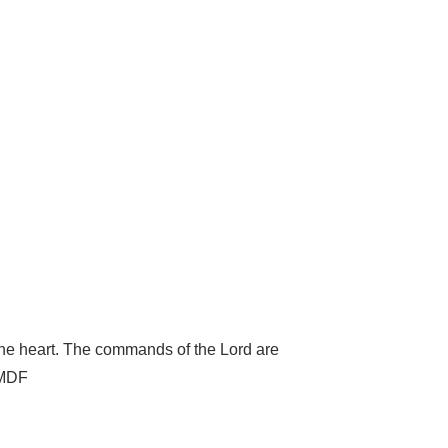
o the heart. The commands of the Lord are
: MDF