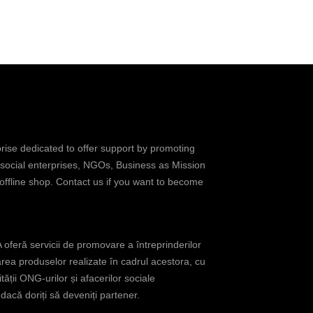
prise dedicated to offer support by promoting
 social enterprises, NGOs, Business as Mission
 offline shop. Contact us if you want to become
oferă servicii de promovare a întreprinderilor
rea produselor realizate în cadrul acestora, cu
tății ONG-urilor și afacerilor sociale
acă doriți să deveniți partener.