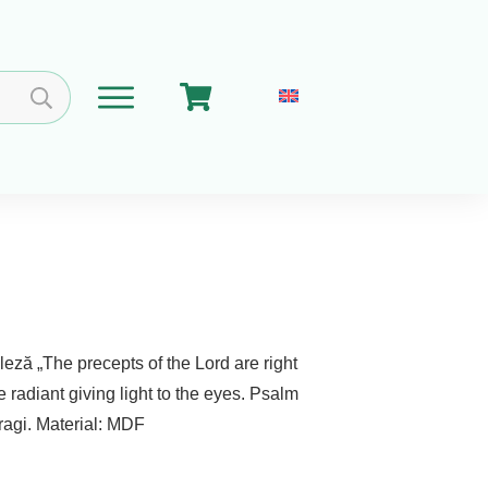
Home
Coșul meu
Implica-te
Despre Noi
leză „The precepts of the Lord are right
 radiant giving light to the eyes. Psalm
dragi. Material: MDF