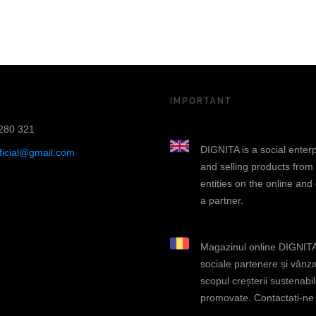
IMPORTANT
280 321
DIGNITA is a social enter
fficial@gmail.com
and selling products from
entities on the online and
a partner.
Magazinul online DIGNITA 
sociale partenere și vânza
scopul creșterii sustenabili
promovate. Contactați-ne d