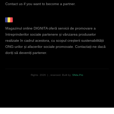
Contact us if you want to become a partner.
Magazinul online DIGNITA oferă servicii de promovare a
întreprinderilor sociale partenere și vânzarea produselor
realizate în cadrul acestora, cu scopul creșterii sustenabilității
ONG-urilor și afacerilor sociale promovate. Contactați-ne dacă
doriți să deveniți partener.
Rights
2026
|
, reserved.
Built by
Sfida.Pro
English
(
Engleză
)
Română