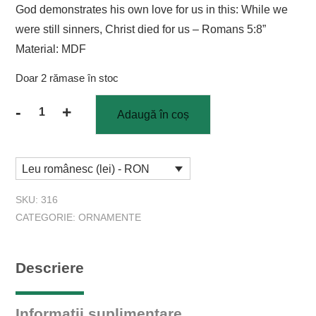
God demonstrates his own love for us in this: While we
were still sinners, Christ died for us – Romans 5:8”
Material: MDF
Doar 2 rămase în stoc
-
+
Adaugă în coș
Cantitate
Tablou
MDF
Leu românesc (lei) - RON
Romans
5:8
SKU:
316
CATEGORIE:
ORNAMENTE
Descriere
Informații suplimentare