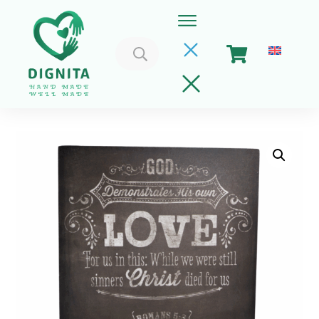
Caută
după:
Home
Coșul meu
Implica-te
Despre Noi