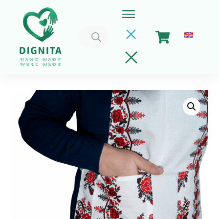
Caută
după:
Home
Coșul meu
Implica-te
Despre Noi