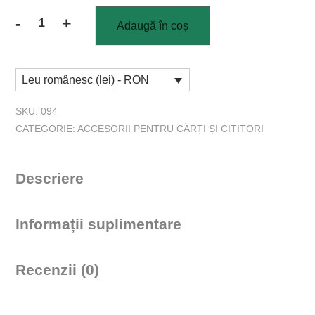
-
+
Adaugă în coș
Cantitate
Set
semne
Leu românesc (lei) - RON
de
carte
SKU:
094
John
CATEGORIE:
ACCESORII PENTRU CĂRȚI ȘI CITITORI
3:16
Descriere
Informații suplimentare
Recenzii (0)