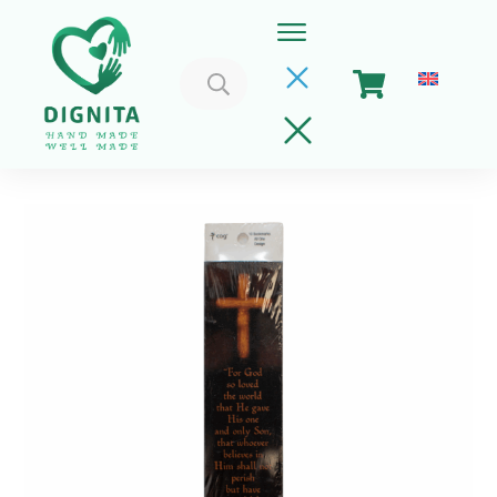
Caută
după:
Home
Coșul meu
Implica-te
Despre Noi