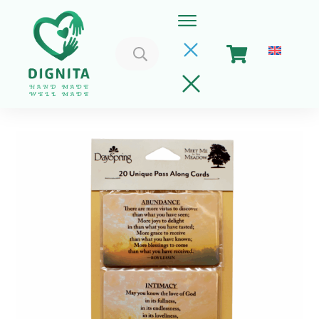
Caută
după:
Home
Coșul meu
Implica-te
Despre Noi