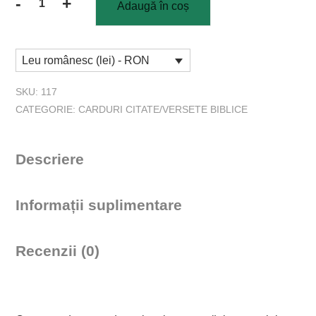
-
+
Adaugă în coș
Cantitate
Set
mini
Leu românesc (lei) - RON
carduri
Meet
SKU:
117
me
CATEGORIE:
CARDURI CITATE/VERSETE BIBLICE
in
the
meadow
Descriere
Informații suplimentare
Recenzii (0)