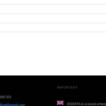
IMPORTANT
280 321
DIGNITA is a social enter
fficial@gmail.com