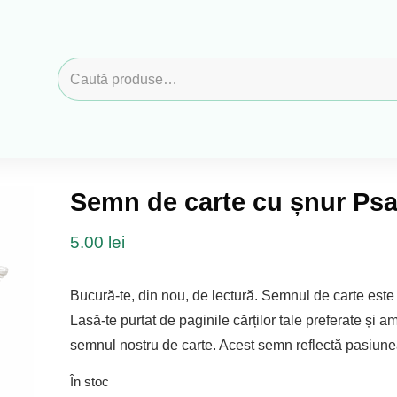
Caută
după:
Semn de carte cu șnur Ps
5.00
lei
Bucură-te, din nou, de lectură. Semnul de carte este a
Lasă-te purtat de paginile cărților tale preferate și a
semnul nostru de carte. Acest semn reflectă pasiunea
În stoc