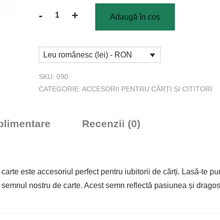
-
+
Adaugă în coș
Cantitate
Semn
de
Leu românesc (lei) - RON
carte
cu
SKU:
090
șnur
CATEGORIE:
ACCESORII PENTRU CĂRȚI ȘI CITITORI
Psalm
23
uplimentare
Recenzii (0)
rte este accesoriul perfect pentru iubitorii de cărți. Lasă-te purt
u semnul nostru de carte. Acest semn reflectă pasiunea și dragos