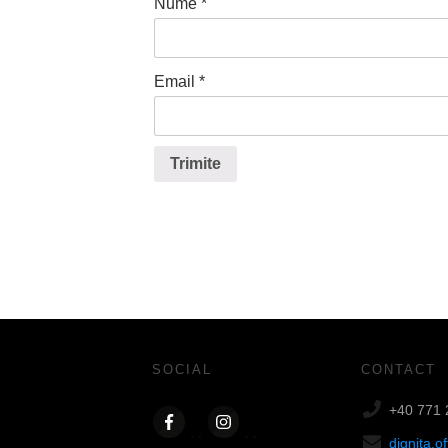
Nume
*
Email
*
Trimite
SOCIAL
CONTACT
+40 771 
dignita.o