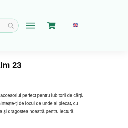
alm 23
Home
Coșul meu
Implica-te
Despre Noi
ccesoriul perfect pentru iubitorii de cărți.
mintește-ți de locul de unde ai plecat, cu
 și dragostea noastră pentru lectură.