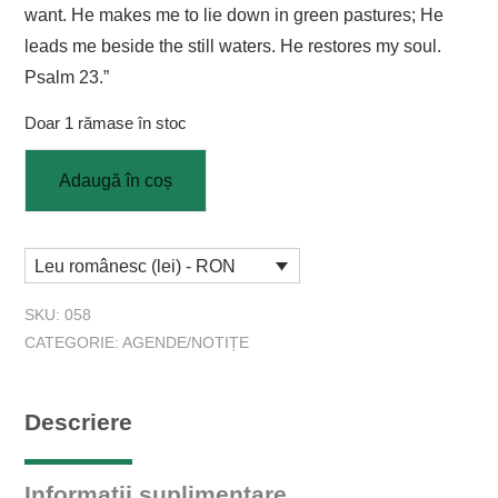
want. He makes me to lie down in green pastures; He
leads me beside the still waters. He restores my soul.
Psalm 23.”
Doar 1 rămase în stoc
Adaugă în coș
Leu românesc (lei) - RON
SKU:
058
CATEGORIE:
AGENDE/NOTIȚE
Descriere
Informații suplimentare