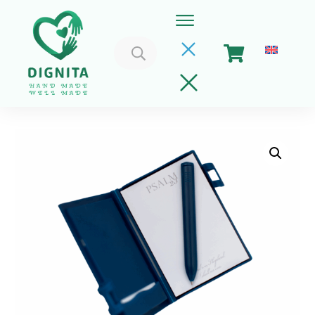
Caută
după:
Home
Coșul meu
Implica-te
Despre Noi