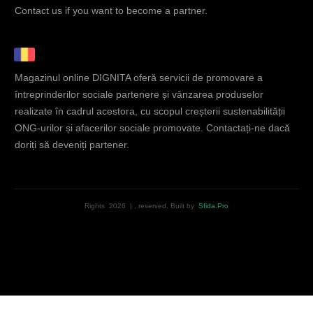
Contact us if you want to become a partner.
Magazinul online DIGNITA oferă servicii de promovare a
întreprinderilor sociale partenere și vânzarea produselor
realizate în cadrul acestora, cu scopul creșterii sustenabilității
ONG-urilor și afacerilor sociale promovate. Contactați-ne dacă
doriți să deveniți partener.
Rights
2026
|
, reserved.
Built by
Sfida.Pro
English
(
Engleză
)
Română