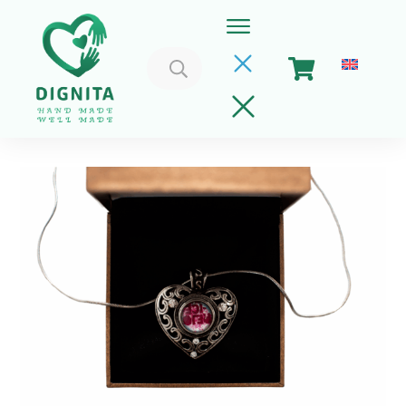
Caută
după:
Home
Coșul meu
Implica-te
Despre Noi