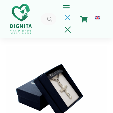
Caută
după:
Home
Coșul meu
Implica-te
Despre Noi