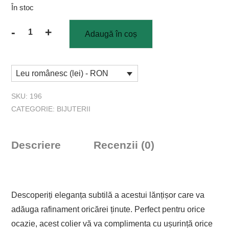
În stoc
-
+
Adaugă în coș
Cantitate
Lănțișor
Bob
Leu românesc (lei) - RON
Siemon
model
SKU:
196
3
CATEGORIE:
BIJUTERII
Descriere
Recenzii (0)
Descoperiți eleganța subtilă a acestui lănțișor care va
adăuga rafinament oricărei ținute. Perfect pentru orice
ocazie, acest colier vă va complimenta cu ușurință orice