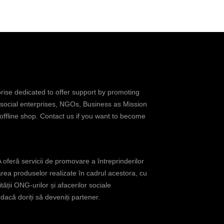
prise dedicated to offer support by promoting
 social enterprises, NGOs, Business as Mission
 offline shop. Contact us if you want to become
oferă servicii de promovare a întreprinderilor
rea produselor realizate în cadrul acestora, cu
tății ONG-urilor și afacerilor sociale
acă doriți să deveniți partener.