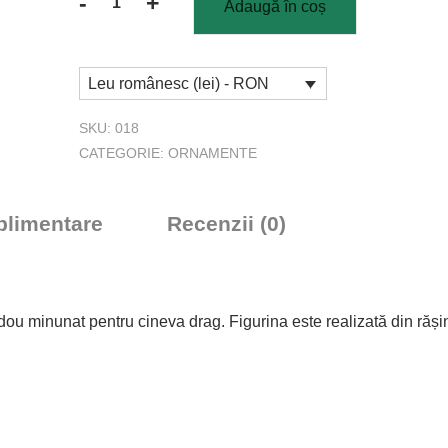
-
+
Adaugă în coș
Cantitate
Figurină
din
Leu românesc (lei) - RON
rășină
Cina
SKU:
018
cea
CATEGORIE:
ORNAMENTE
de
taină
uplimentare
Recenzii (0)
dou minunat pentru cineva drag. Figurina este realizată din răși