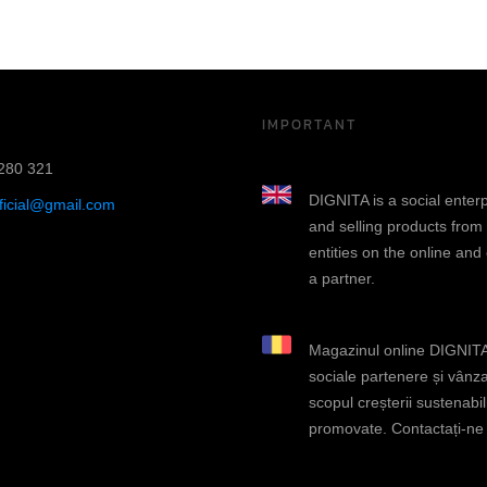
IMPORTANT
280 321
DIGNITA is a social enter
fficial@gmail.com
and selling products from
entities on the online and
a partner.
Magazinul online DIGNITA 
sociale partenere și vânza
scopul creșterii sustenabili
promovate. Contactați-ne d