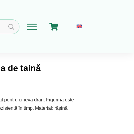
a de taină
Home
Coșul meu
Implica-te
Despre Noi
t pentru cineva drag. Figurina este
zistentă în timp. Material: rășină