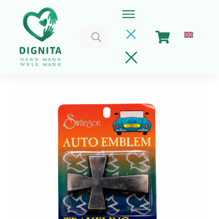
Caută
după:
Home
Coșul meu
Implica-te
Despre Noi