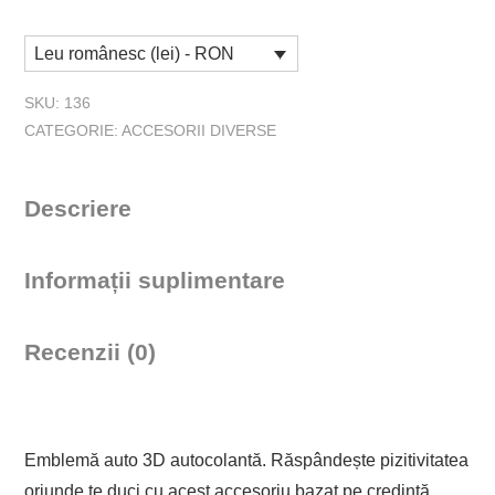
Emblemă
auto
Leu românesc (lei) - RON
Cross
SKU:
136
CATEGORIE:
ACCESORII DIVERSE
Descriere
Informații suplimentare
Recenzii (0)
Emblemă auto 3D autocolantă. Răspândește pizitivitatea
oriunde te duci cu acest accesoriu bazat pe credință.