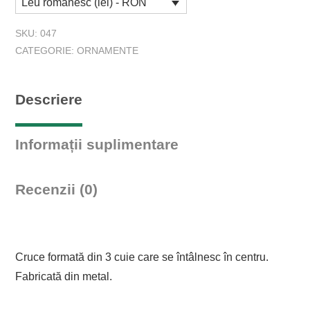
Leu românesc (lei) - RON
din
cuie
SKU:
047
Medie
CATEGORIE:
ORNAMENTE
Descriere
Informații suplimentare
Recenzii (0)
Cruce formată din 3 cuie care se întâlnesc în centru.
Fabricată din metal.