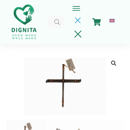
Caută
după:
Home
Coșul meu
Implica-te
Despre Noi