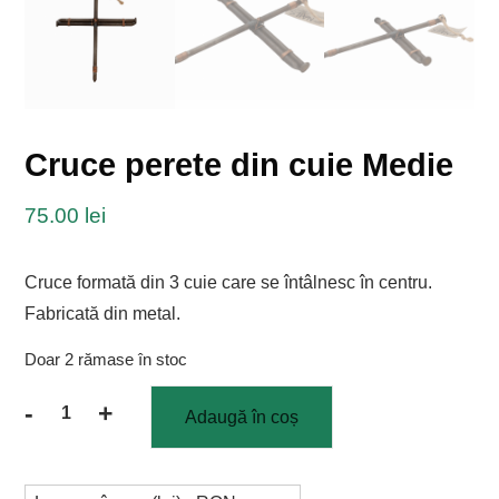
Cruce perete din cuie Medie
75.00
lei
Cruce formată din 3 cuie care se întâlnesc în centru.
Fabricată din metal.
Doar 2 rămase în stoc
-
+
Adaugă în coș
Cantitate
Cruce
perete