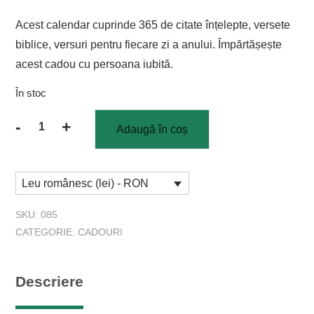
Acest calendar cuprinde 365 de citate înțelepte, versete
biblice, versuri pentru fiecare zi a anului. Împărtășește
acest cadou cu persoana iubită.
În stoc
-
+
Adaugă în coș
Cantitate
Calendarul
"Two
Leu românesc (lei) - RON
hearts"
SKU:
085
CATEGORIE:
CADOURI
Descriere