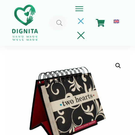
Caută
după:
Home
Coșul meu
Implica-te
Despre Noi