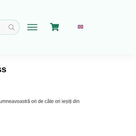
ss
Home
Coșul meu
Implica-te
Despre Noi
umneavoastră ori de câte ori ieșiți din