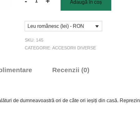
-
+
Adaugă în coș
Cantitate
Breloc
metalic
Leu românesc (lei) - RON
Flower
Cross
SKU:
145
CATEGORIE:
ACCESORII DIVERSE
uplimentare
Recenzii (0)
alături de dumneavoastră ori de câte ori ieșiți din casă. Reprezin