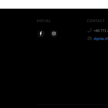
SOCIAL
CONTACT
+40 771 
dignita.o