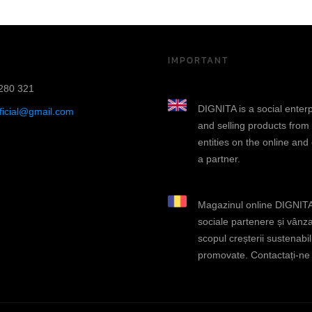
IMPORTANT
280 321
DIGNITA is a social enter
fficial@gmail.com
and selling products from
entities on the online and
a partner.
Magazinul online DIGNITA 
sociale partenere și vânza
scopul creșterii sustenabili
promovate. Contactați-ne d