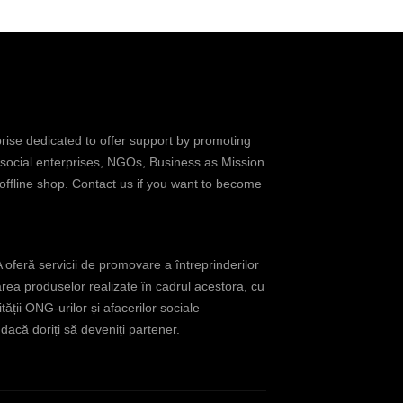
prise dedicated to offer support by promoting
 social enterprises, NGOs, Business as Mission
 offline shop. Contact us if you want to become
oferă servicii de promovare a întreprinderilor
rea produselor realizate în cadrul acestora, cu
tății ONG-urilor și afacerilor sociale
acă doriți să deveniți partener.