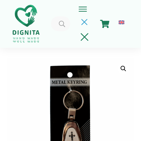
Caută
după:
Home
Coșul meu
Implica-te
Despre Noi