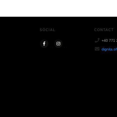
SOCIAL
CONTACT
+40 771 
dignita.o