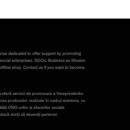
prise dedicated to offer support by promoting
 social enterprises, NGOs, Business as Mission
 offline shop. Contact us if you want to become
oferă servicii de promovare a întreprinderilor
rea produselor realizate în cadrul acestora, cu
tății ONG-urilor și afacerilor sociale
acă doriți să deveniți partener.