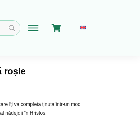
 roșie
Home
Coșul meu
Implica-te
Despre Noi
are îți va completa ținuta într-un mod
l nădejdii în Hristos.