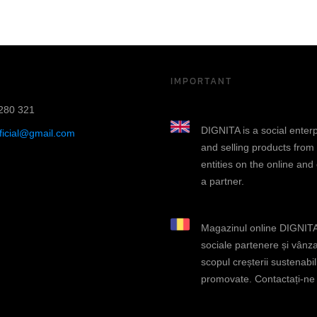
IMPORTANT
280 321
DIGNITA is a social enter
fficial@gmail.com
and selling products from
entities on the online and
a partner.
Magazinul online DIGNITA 
sociale partenere și vânza
scopul creșterii sustenabili
promovate. Contactați-ne d