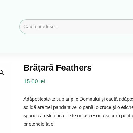
Caută
după:
Brățară Feathers
15.00
lei
Adăpostește-te sub aripile Domnului și caută adăpost
solidă are trei pandantive: o pană, o cruce și o etich
spune că ești iubită. Este un accesoriu superb pent
prietenele tale.