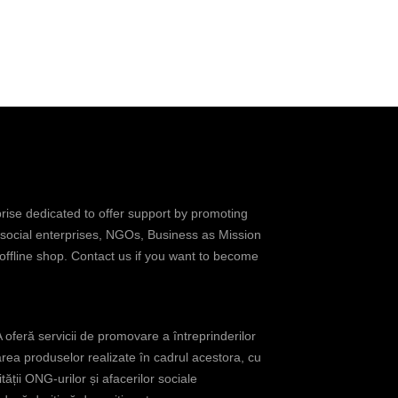
prise dedicated to offer support by promoting
 social enterprises, NGOs, Business as Mission
 offline shop. Contact us if you want to become
oferă servicii de promovare a întreprinderilor
rea produselor realizate în cadrul acestora, cu
tății ONG-urilor și afacerilor sociale