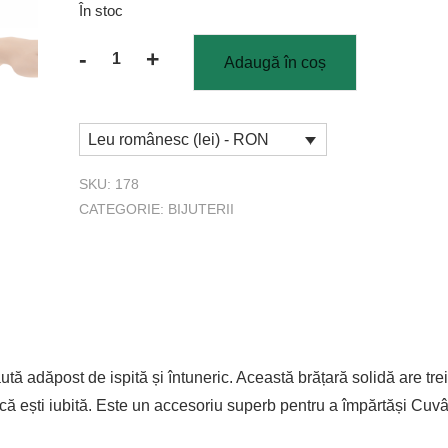
În stoc
-
+
Adaugă în coș
Cantitate
Brățară
Feathers
Leu românesc (lei) - RON
SKU:
178
CATEGORIE:
BIJUTERII
tă adăpost de ispită și întuneric. Această brățară solidă are tre
 că ești iubită. Este un accesoriu superb pentru a împărtăși Cuv