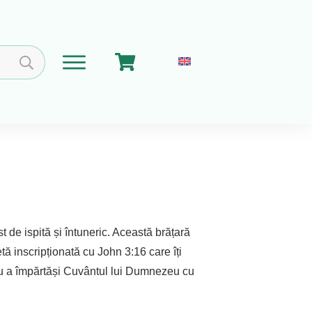
Home
Coșul meu
Implica-te
Despre Noi
 de ispită și întuneric. Această brățară
etă inscripționată cu John 3:16 care îți
ru a împărtăși Cuvântul lui Dumnezeu cu