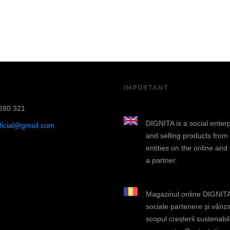
IMPORTANT
280 321
DIGNITA is a social enter
fficial@gmail.com
and selling products from
entities on the online and
a partner.
Magazinul online DIGNITA 
sociale partenere și vânza
scopul creșterii sustenabili