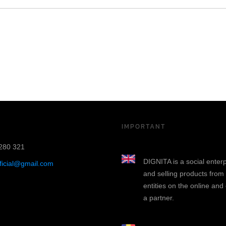
IMPORTANT
280 321
DIGNITA is a social enter
fficial@gmail.com
and selling products from
entities on the online and
a partner.