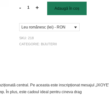
-
+
Adaugă în coș
Cantitate
Brățară
adjustabilă
Leu românesc (lei) - RON
Ixoye
SKU:
218
CATEGORIE:
BIJUTERII
ziționată central. Pe aceasta este inscripționat mesajul „IXOYE”.
timp. În plus, este cadoul ideal pentru cineva drag