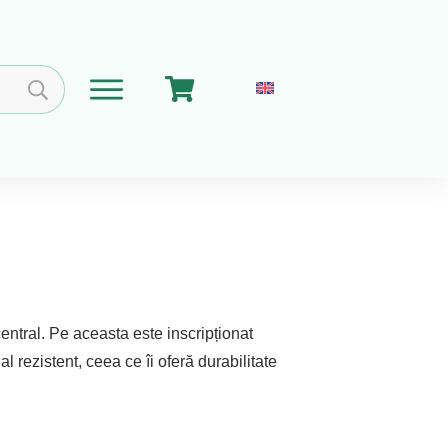
Home
Coșul meu
Implica-te
Despre Noi
entral. Pe aceasta este inscripționat
l rezistent, ceea ce îi oferă durabilitate