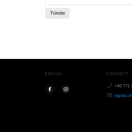
Trimite
SOCIAL
CONTACT
+40 771 
dignita.o