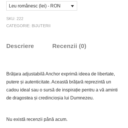
Leu românesc (lei) - RON
Anchor
SKU:
222
CATEGORIE:
BIJUTERII
Descriere
Recenzii (0)
Brățara adjustabilă Anchor exprimă ideea de libertate,
putere și autenticitate. Această brățară reprezintă un
cadou ideal sau o sursă de inspirație pentru a vă aminti
de dragostea și credincioșia lui Dumnezeu.
Nu există recenzii până acum.