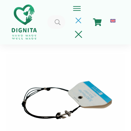
Caută
după:
Home
Coșul meu
Implica-te
Despre Noi