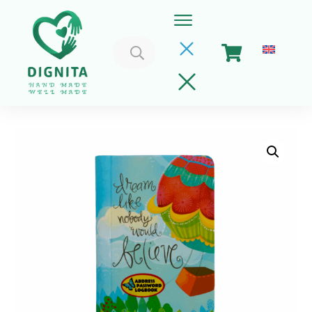
Caută
după:
Home
Coșul meu
Implica-te
Despre Noi