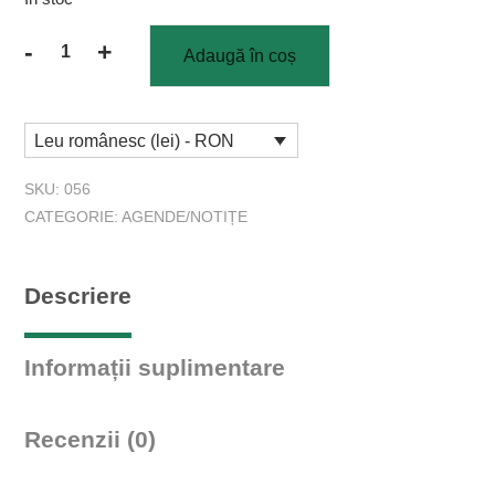
-
+
Adaugă în coș
Cantitate
Agendă
pentru
Leu românesc (lei) - RON
adrese
SKU:
056
CATEGORIE:
AGENDE/NOTIȚE
Descriere
Informații suplimentare
Recenzii (0)